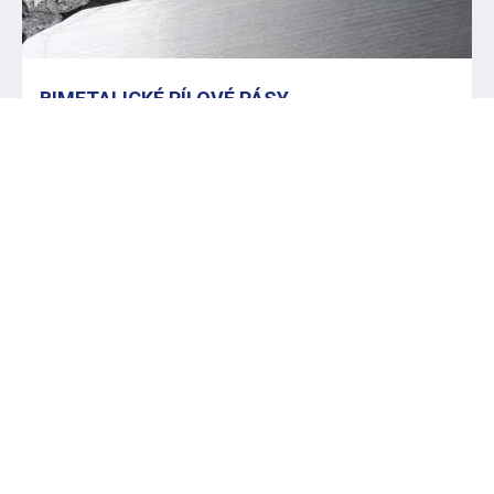
BIMETALICKÉ PÍLOVÉ PÁSY
Optimálne produktové portfólio pre štandardné
a špeciálne použitie